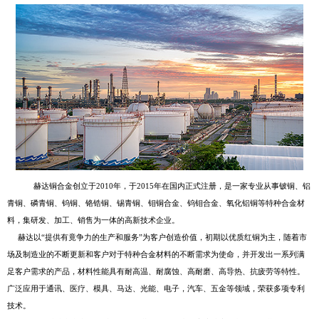
赫达铜合金创立于2010年，于2015年在国内正式注册，是一家专业从事铍铜、铝
青铜、磷青铜、钨铜、铬锆铜、锡青铜、钼铜合金、钨钼合金、氧化铝铜等特种合金材
料，集研发、加工、销售为一体的高新技术企业。
赫达以“提供有竟争力的生产和服务”为客户创造价值，初期以优质红铜为主，随着市
场及制造业的不断更新和客户对于特种合金材料的不断需求为使命，并开发出一系列满
足客户需求的产品，材料性能具有耐高温、耐腐蚀、高耐磨、高导热、抗疲劳等特性。
广泛应用于通讯、医疗、模具、马达、光能、电子，汽车、五金等领域，荣获多项专利
技术。